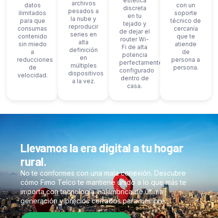
estética
archivos
datos
con un
discreta
pesados a
ilimitados
soporte
en tu
la nube y
para que
técnico de
tejado y
reproducir
consumas
cercanía
de dejar el
series en
contenido
que te
router Wi-
alta
sin miedo
atiende
Fi de alta
definición
a
de
potencia
en
reducciones
persona a
perfectamente
múltiples
de
persona.
configurado
dispositivos
velocidad.
dentro de
a la vez.
casa.
Llevamos la era digital a tu hogar
rural.
No te conformes con una mala conexión. Descubre
cómo Fimo Telco te mantiene unido a lo que más te
importa con tecnología inalámbrica de última
generación y precios cerrados para siempre.