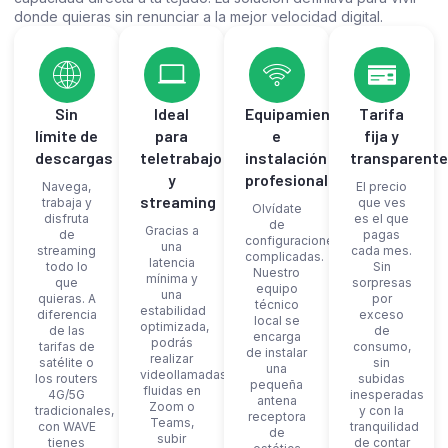
donde quieras sin renunciar a la mejor velocidad digital.
Sin
Ideal
Equipamiento
Tarifa
límite de
para
e
fija y
descargas
teletrabajo
instalación
transparente
y
profesional
Navega,
El precio
streaming
trabaja y
que ves
Olvídate
disfruta
es el que
de
Gracias a
de
pagas
configuraciones
una
streaming
cada mes.
complicadas.
latencia
todo lo
Sin
Nuestro
mínima y
que
sorpresas
equipo
una
quieras. A
por
técnico
estabilidad
diferencia
exceso
local se
optimizada,
de las
de
encarga
podrás
tarifas de
consumo,
de instalar
realizar
satélite o
sin
una
videollamadas
los routers
subidas
pequeña
fluidas en
4G/5G
inesperadas
antena
Zoom o
tradicionales,
y con la
receptora
Teams,
con WAVE
tranquilidad
de
subir
tienes
de contar