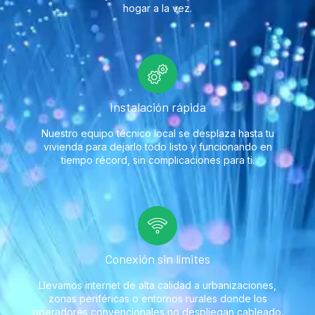
hogar a la vez.
Instalación rápida
Nuestro equipo técnico local se desplaza hasta tu
vivienda para dejarlo todo listo y funcionando en
tiempo récord, sin complicaciones para ti.
Conexión sin límites
Llevamos internet de alta calidad a urbanizaciones,
zonas periféricas o entornos rurales donde los
operadores convencionales no despliegan cableado.