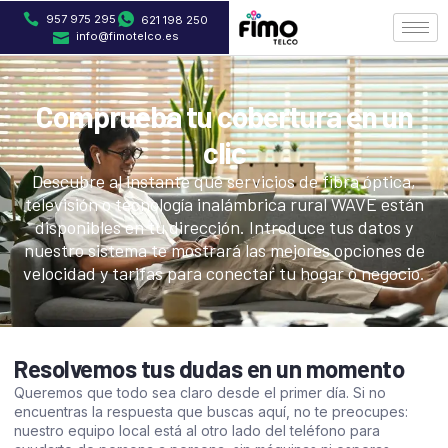
957 975 295
621 198 250
info@fimotelco.es
Comprueba tu cobertura en un
clic
Descubre al instante qué servicios de fibra óptica,
televisión o tecnología inalámbrica rural WAVE están
disponibles en tu dirección. Introduce tus datos y
nuestro sistema te mostrará las mejores opciones de
velocidad y tarifas para conectar tu hogar o negocio.
Resolvemos tus dudas en un momento
Queremos que todo sea claro desde el primer día. Si no
encuentras la respuesta que buscas aquí, no te preocupes:
nuestro equipo local está al otro lado del teléfono para