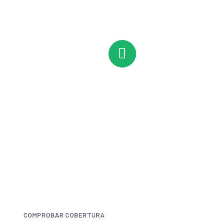
rural
Navegación estable
Olvídate de las caídas constantes. Disfruta
de una velocidad idónea para teletrabajar,
hacer videollamadas y conectar los
dispositivos de todo el hogar a la vez.
COMPROBAR COBERTURA