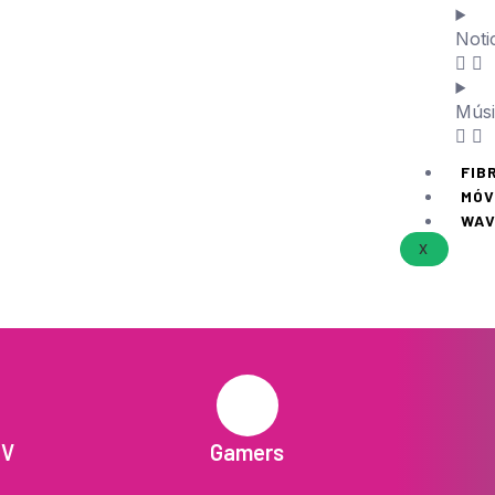
Noti
100 Canales
Mús
FIB
MÓV
WA
X
TV
Gamers