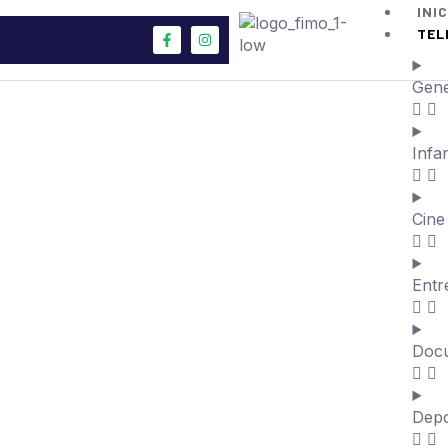
INI
TEL
Gene
Infan
Cine
e te une a
Entr
orta
Doc
 superior con nuestra red de
vil 5G, televisión y
Depo