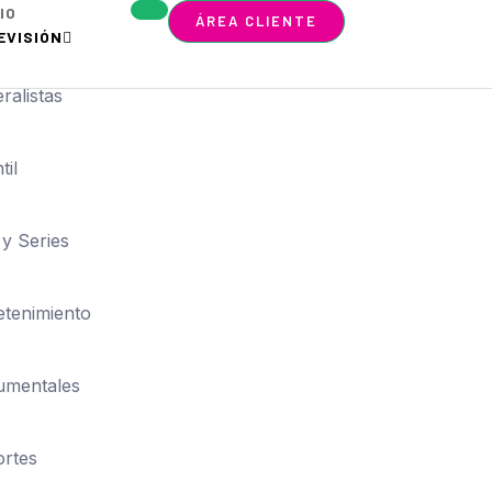
CIO
ÁREA CLIENTE
EVISIÓN
ralistas
til
 y Series
etenimiento
umentales
rtes