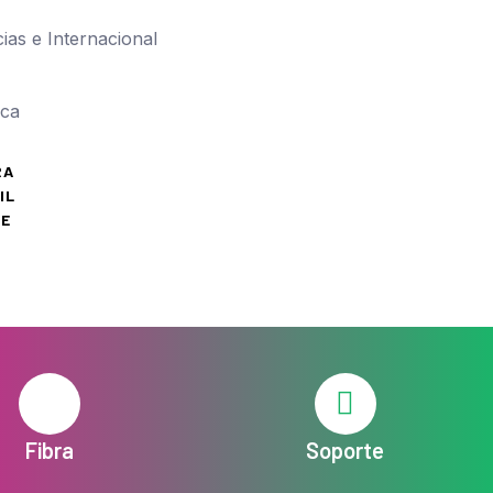
cias e Internacional
ica
RA
IL
VE
Fibra
Soporte