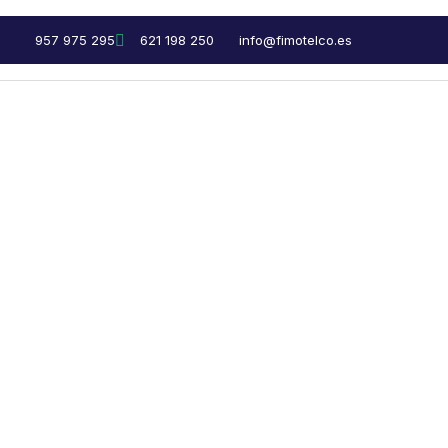
957 975 295
621 198 250
info@fimotelco.es
BIENVENIDO A FIMO TELCO
La conexión qu
lo que más imp
Disfruta de una experiencia digital
fibra óptica simétrica, telefonía mó