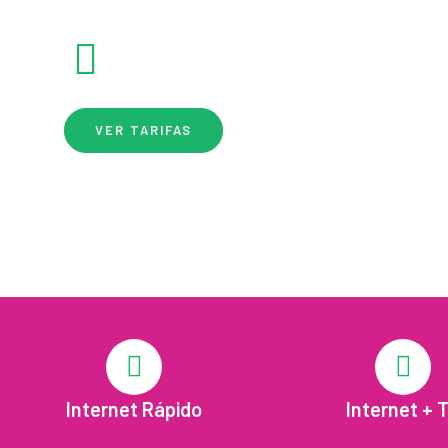
soluciones de internet rural WAVE.
24,95
€
Desde
/mes
VER TARIFAS
Internet Rápido
Internet + 